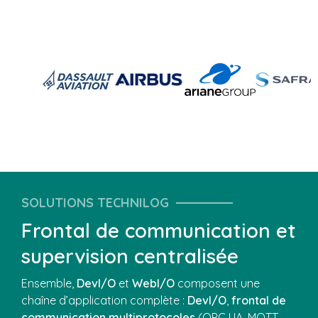
SOLUTIONS TECHNILOG
Frontal de communication et
supervision centralisée
Ensemble,
DevI/O
et
WebI/O
composent une
chaîne d’application complète :
DevI/O
,
frontal de
communication multiprotocoles
(OPC UA, MQTT,