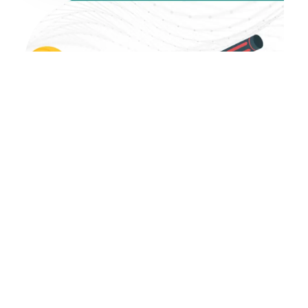
9 octobre 2025
Technilog lance Qualitrack, la
traçabilité intelligente