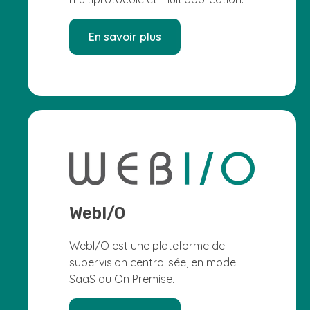
En savoir plus
WebI/O
WebI/O est une plateforme de
supervision centralisée, en mode
SaaS ou On Premise.