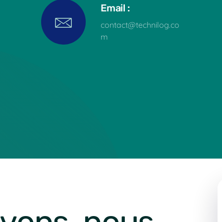
Email :
contact@technilog.co
m