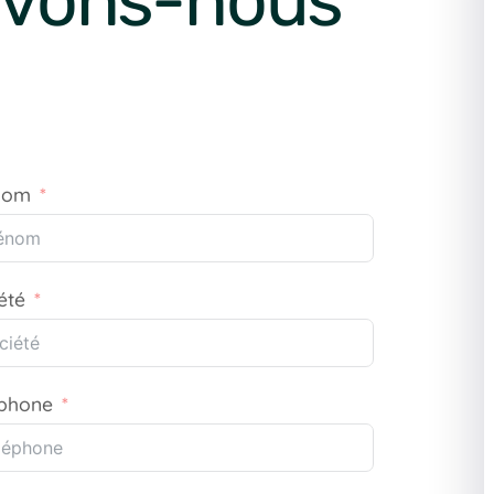
vons-nous
nom
été
éphone