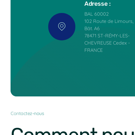
Adresse :
BAL 60002
102 Route de Limours,
Bât. A6
78471 ST-RÉMY-LES-
CHEVREUSE Cedex -
FRANCE
Contactez-nous