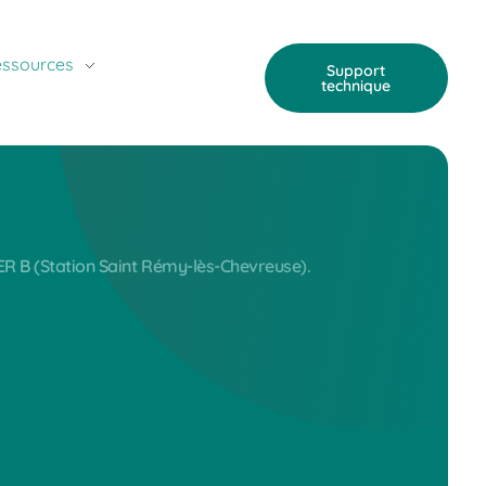
ssources
Support
technique
ER B (Station Saint Rémy-lès-Chevreuse).