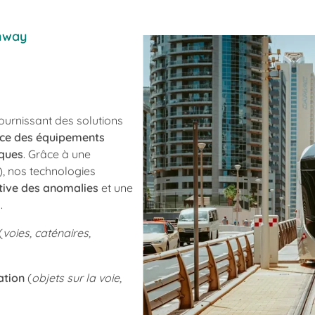
amway
ournissant des solutions
nce des équipements
iques
. Grâce à une
), nos technologies
tive des anomalies
et une
.
(
voies, caténaires,
ation
(
objets sur la voie,