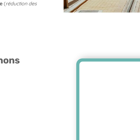
le
(
réduction des
nons