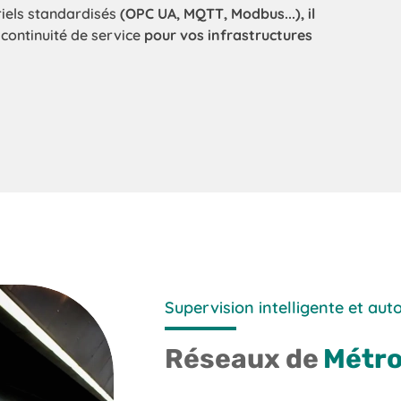
riels standardisés
(OPC UA, MQTT, Modbus...), il
t
continuité de service
pour vos infrastructures
Supervision intelligente et au
Réseaux de
Métr