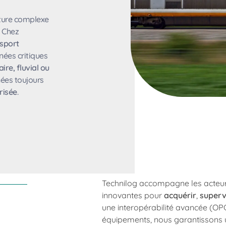
cture complexe
. Chez
nsport
nnées critiques
aire, fluvial ou
nées toujours
urisée
.
Technilog accompagne les acteurs
innovantes pour
acquérir
,
superv
une interopérabilité avancée (OPC
équipements, nous garantissons u