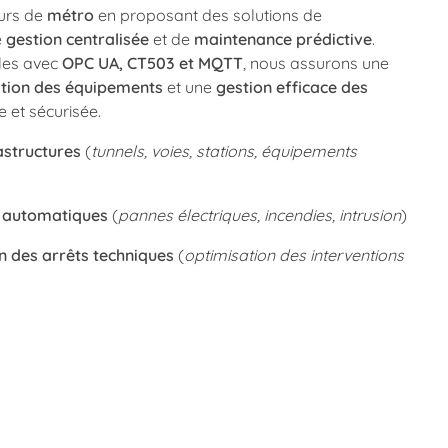
urs de
métro
en proposant des solutions de
e
gestion centralisée
et de
maintenance prédictive
.
les avec
OPC UA, CT503 et MQTT
, nous assurons une
ation des équipements
et une
gestion efficace des
e et sécurisée.
astructures
(
tunnels, voies, stations, équipements
s automatiques
(
pannes électriques, incendies, intrusion
)
n des arrêts techniques
(
optimisation des interventions